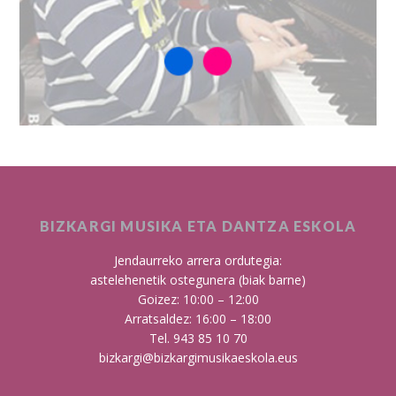
BIZKARGI MUSIKA ETA DANTZA ESKOLA
Jendaurreko arrera ordutegia:
astelehenetik ostegunera (biak barne)
Goizez: 10:00 – 12:00
Arratsaldez: 16:00 – 18:00
Tel. 943 85 10 70
bizkargi@bizkargimusikaeskola.eus