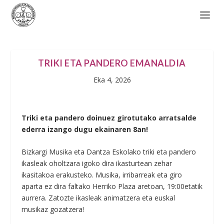
TRIKI ETA PANDERO EMANALDIA
Eka 4, 2026
Triki eta pandero doinuez girotutako arratsalde
ederra izango dugu ekainaren 8an!
Bizkargi Musika eta Dantza Eskolako triki eta pandero
ikasleak oholtzara igoko dira ikasturtean zehar
ikasitakoa erakusteko. Musika, irribarreak eta giro
aparta ez dira faltako Herriko Plaza aretoan, 19:00etatik
aurrera. Zatozte ikasleak animatzera eta euskal
musikaz gozatzera!