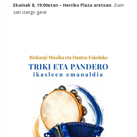
Ekainak 8, 19:00etan – Herriko Plaza aretoan.
Zuen
zain izango gara!