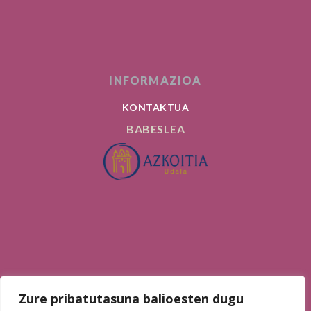
INFORMAZIOA
KONTAKTUA
BABESLEA
AURKI GAITZAZU
Zure pribatutasuna balioesten dugu