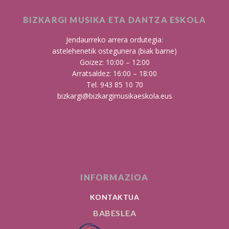
BIZKARGI MUSIKA ETA DANTZA ESKOLA
Jendaurreko arrera ordutegia:
astelehenetik ostegunera (biak barne)
Goizez: 10:00 – 12:00
Arratsaldez: 16:00 – 18:00
Tel. 943 85 10 70
bizkargi@bizkargimusikaeskola.eus
INFORMAZIOA
KONTAKTUA
BABESLEA