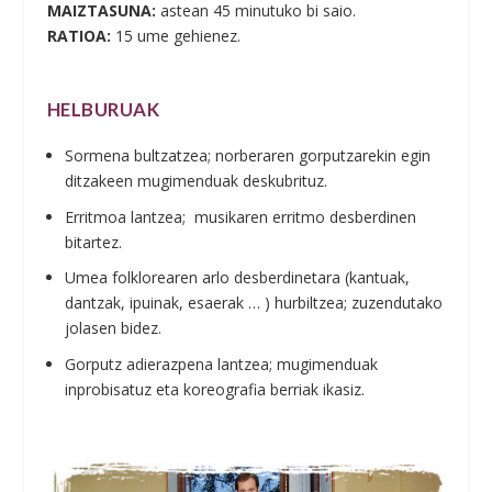
MAIZTASUNA:
astean 45 minutuko bi saio.
RATIOA:
15 ume gehienez.
HELBURUAK
Sormena bultzatzea; norberaren gorputzarekin egin
ditzakeen mugimenduak deskubrituz.
Erritmoa lantzea; musikaren erritmo desberdinen
bitartez.
Umea folklorearen arlo desberdinetara (kantuak,
dantzak, ipuinak, esaerak … ) hurbiltzea; zuzendutako
jolasen bidez.
Gorputz adierazpena lantzea; mugimenduak
inprobisatuz eta koreografia berriak ikasiz.