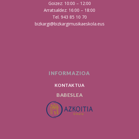
Goizez: 10:00 – 12:00
Arratsaldez: 16:00 – 18:00
Tel. 943 85 10 70
bizkargi@bizkargimusikaeskola.eus
INFORMAZIOA
KONTAKTUA
BABESLEA