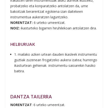
irakasten diren instrumentuak aldez aurretik ikusteko,
probatzeko eta konparatzeko antolatzen da, ume
bakoitzak berarentzat egokiena izan daitekeen
instrumentua aukeratzen laguntzeko.
NORENTZAT:
6 urteko umeentzat.
NOIZ:
ikasturteko bigarren hiruhilekoan antolatzen dira.
HELBURUAK
1. mailako azken urtean dauden ikasleek instrumentu
guztiak zuzenean frogatzeko aukera izatea; hurrengo
ikasturtean gehienak instrumentu-saioarekin hasiko
baitira.
DANTZA TAILERRA
NORENTZAT
: 6 urteko umeentzat.