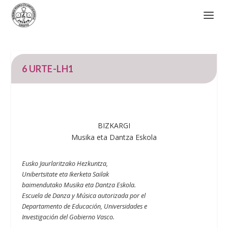
6 URTE-LH1
BIZKARGI
Musika eta Dantza Eskola
Eusko Jaurlaritzako Hezkuntza,
Unibertsitate eta Ikerketa Sailak
baimendutako Musika eta Dantza Eskola.
Escuela de Danza y Música autorizada por el
Departamento de Educación, Universidades e
Investigación del Gobierno Vasco.