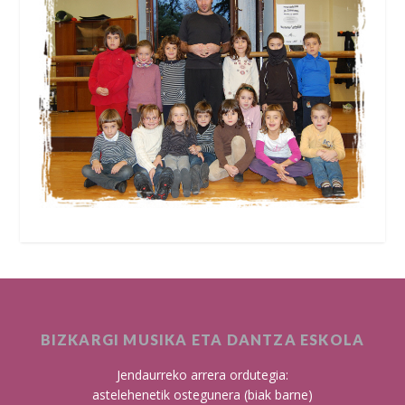
BIZKARGI MUSIKA ETA DANTZA ESKOLA
Jendaurreko arrera ordutegia:
astelehenetik ostegunera (biak barne)