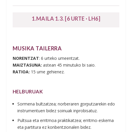
1.MAILA 1.3. [6 URTE · LH6]
MUSIKA TAILERRA
NORENTZAT
: 6 urteko umeentzat.
MAIZTASUNA:
astean 45 minutuko bi saio.
RATIOA:
15 ume gehienez.
HELBURUAK
Sormena bultzatzea; norberaren gorputzarekin edo
instrumentuen bidez soinuak inprobisatuz.
Pultsua eta erritmoa praktikatzea; erritmo-eskema
eta partitura ez konbentzionalen bidez.