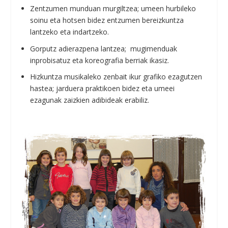
Zentzumen munduan murgiltzea; umeen hurbileko
soinu eta hotsen bidez entzumen bereizkuntza
lantzeko eta indartzeko.
Gorputz adierazpena lantzea; mugimenduak
inprobisatuz eta koreografia berriak ikasiz.
Hizkuntza musikaleko zenbait ikur grafiko ezagutzen
hastea; jarduera praktikoen bidez eta umeei
ezagunak zaizkien adibideak erabiliz.