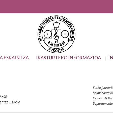
A ESKAINTZA
IKASTURTEKO INFORMAZIOA
I
Eusko Jaurlari
baimendutako 
ARGI
Escuela de Dan
antza Eskola
Departamento