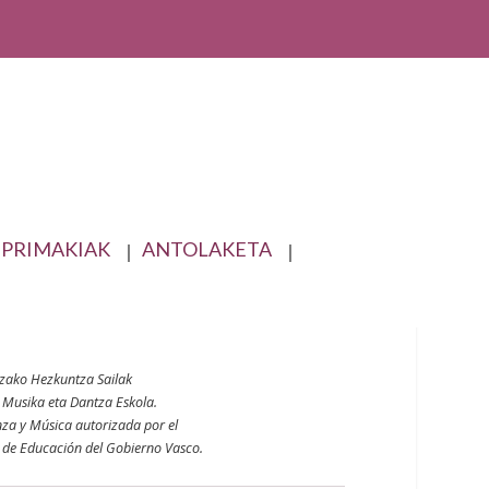
NPRIMAKIAK
ANTOLAKETA
tzako Hezkuntza
Sailak
Musika eta Dantza Eskola.
za y Música autorizada por el
 de Educación
del Gobierno Vasco.