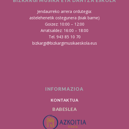
BIZKARGI MUSIKA ETA DANTZA ESKOLA
Jendaurreko arrera ordutegia:
astelehenetik ostegunera (biak barne)
Goizez: 10:00 – 12:00
Arratsaldez: 16:00 – 18:00
Tel. 943 85 10 70
bizkargi@bizkargimusikaeskola.eus
INFORMAZIOA
KONTAKTUA
BABESLEA