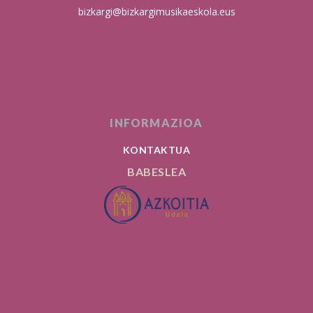
bizkargi@bizkargimusikaeskola.eus
INFORMAZIOA
KONTAKTUA
BABESLEA