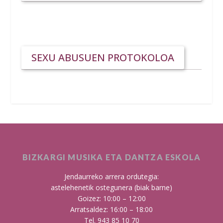
SEXU ABUSUEN PROTOKOLOA
BIZKARGI MUSIKA ETA DANTZA ESKOLA
Jendaurreko arrera ordutegia:
astelehenetik ostegunera (biak barne)
Goizez: 10:00 – 12:00
Arratsaldez: 16:00 – 18:00
Tel. 943 85 10 70