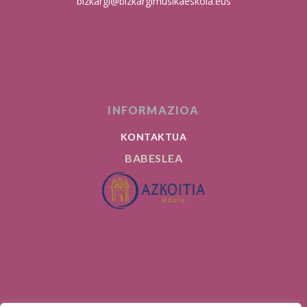
bizkargi@bizkargimusikaeskola.eus
INFORMAZIOA
KONTAKTUA
BABESLEA