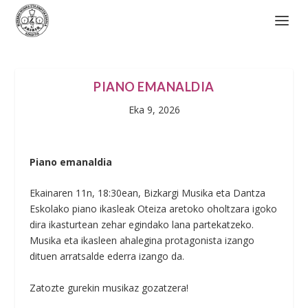
PIANO EMANALDIA
Eka 9, 2026
Piano emanaldia
Ekainaren 11n, 18:30ean, Bizkargi Musika eta Dantza
Eskolako piano ikasleak Oteiza aretoko oholtzara igoko
dira ikasturtean zehar egindako lana partekatzeko.
Musika eta ikasleen ahalegina protagonista izango
dituen arratsalde ederra izango da.
Zatozte gurekin musikaz gozatzera!