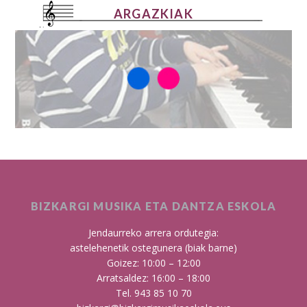
ARGAZKIAK
BIZKARGI MUSIKA ETA DANTZA ESKOLA
Jendaurreko arrera ordutegia:
astelehenetik ostegunera (biak barne)
Goizez: 10:00 – 12:00
Arratsaldez: 16:00 – 18:00
Tel. 943 85 10 70