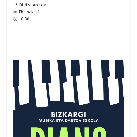
📍 Oteiza Aretoa
📅 Ekainak 11
🕡 18:30