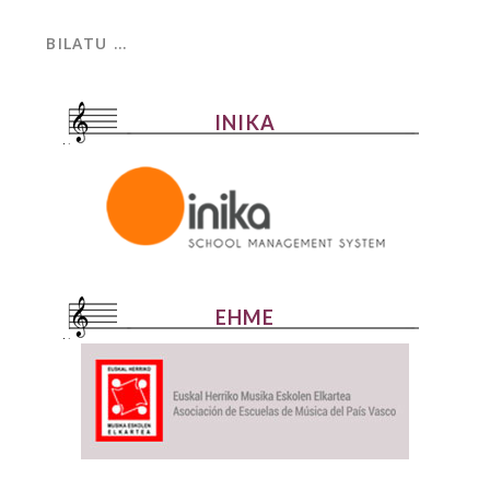
INIKA
EHME