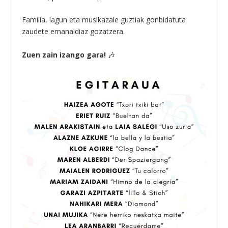
Familia, lagun eta musikazale guztiak gonbidatuta
zaudete emanaldiaz gozatzera.
Zuen zain izango gara!
🎶