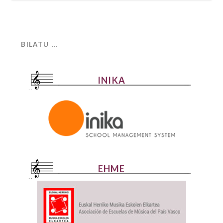
INIKA
EHME