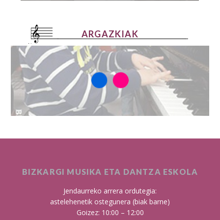
ARGAZKIAK
BIZKARGI MUSIKA ETA DANTZA ESKOLA
Jendaurreko arrera ordutegia:
astelehenetik ostegunera (biak barne)
Goizez: 10:00 – 12:00