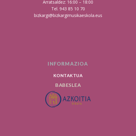
Arratsaldez: 16:00 – 18:00
Tel. 943 85 10 70
bizkargi@bizkargimusikaeskola.eus
INFORMAZIOA
KONTAKTUA
BABESLEA