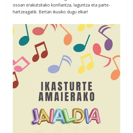
osoan erakutsitako konfiantza, laguntza eta parte-
hartzeagatik. Bertan ikusiko dugu elkar!