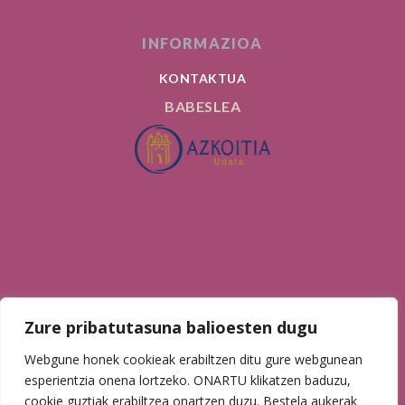
INFORMAZIOA
KONTAKTUA
BABESLEA
AURKI GAITZAZU
Zure pribatutasuna balioesten dugu
Webgune honek cookieak erabiltzen ditu gure webgunean
esperientzia onena lortzeko. ONARTU klikatzen baduzu,
cookie guztiak erabiltzea onartzen duzu. Bestela aukerak