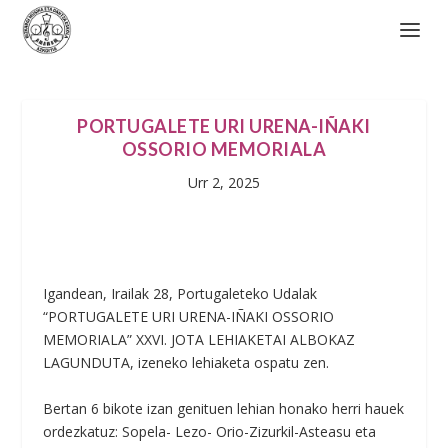
PORTUGALETE URI URENA-IÑAKI
OSSORIO MEMORIALA
Urr 2, 2025
Igandean, Irailak 28, Portugaleteko Udalak
“PORTUGALETE URI URENA-IÑAKI OSSORIO
MEMORIALA” XXVI. JOTA LEHIAKETAI ALBOKAZ
LAGUNDUTA, izeneko lehiaketa ospatu zen.
Bertan 6 bikote izan genituen lehian honako herri hauek
ordezkatuz: Sopela- Lezo- Orio-Zizurkil-Asteasu eta