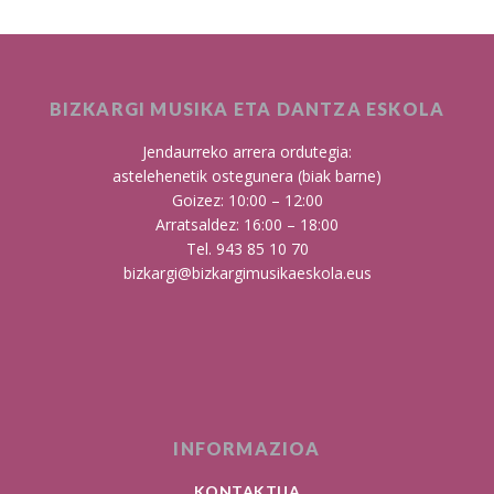
BIZKARGI MUSIKA ETA DANTZA ESKOLA
Jendaurreko arrera ordutegia:
astelehenetik ostegunera (biak barne)
Goizez: 10:00 – 12:00
Arratsaldez: 16:00 – 18:00
Tel. 943 85 10 70
bizkargi@bizkargimusikaeskola.eus
INFORMAZIOA
KONTAKTUA