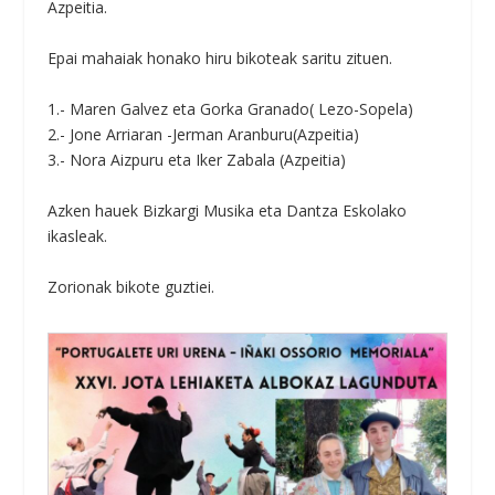
Azpeitia.
Epai mahaiak honako hiru bikoteak saritu zituen.
1.- Maren Galvez eta Gorka Granado( Lezo-Sopela)
2.- Jone Arriaran -Jerman Aranburu(Azpeitia)
3.- Nora Aizpuru eta Iker Zabala (Azpeitia)
Azken hauek Bizkargi Musika eta Dantza Eskolako
ikasleak.
Zorionak bikote guztiei.