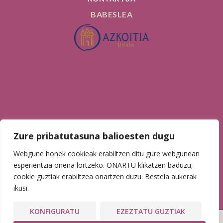
BABESLEA
AURKI GAITZAZU
Zure pribatutasuna balioesten dugu
Webgune honek cookieak erabiltzen ditu gure webgunean
esperientzia onena lortzeko. ONARTU klikatzen baduzu,
cookie guztiak erabiltzea onartzen duzu. Bestela aukerak
ikusi.
KONFIGURATU
EZEZTATU GUZTIAK
Web garapena:
Elkarmedia
| ©
Lege Oharra
|