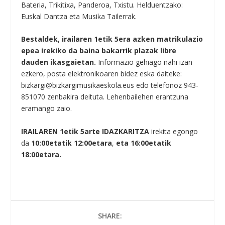
Bateria, Trikitixa, Panderoa, Txistu. Helduentzako:
Euskal Dantza eta Musika Tailerrak.
Bestaldek, irailaren 1etik 5era azken matrikulazio
epea irekiko da baina bakarrik plazak libre
dauden ikasgaietan.
Informazio gehiago nahi izan
ezkero, posta elektronikoaren bidez eska daiteke:
bizkargi@bizkargimusikaeskola.eus edo telefonoz 943-
851070 zenbakira deituta. Lehenbailehen erantzuna
eramango zaio.
IRAILAREN 1etik 5arte IDAZKARITZA
irekita egongo
da
10:00etatik 12:00etara
,
eta 16:00etatik
18:00etara.
SHARE: