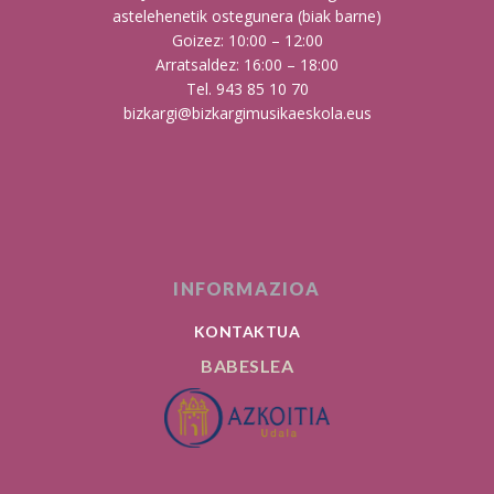
astelehenetik ostegunera (biak barne)
Goizez: 10:00 – 12:00
Arratsaldez: 16:00 – 18:00
Tel. 943 85 10 70
bizkargi@bizkargimusikaeskola.eus
INFORMAZIOA
KONTAKTUA
BABESLEA