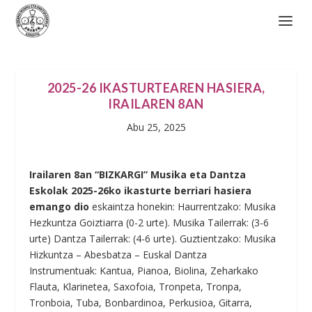
2025-26 IKASTURTEAREN HASIERA,
IRAILAREN 8AN
Abu 25, 2025
Irailaren 8an “BIZKARGI” Musika eta Dantza
Eskolak 2025-26ko ikasturte berriari hasiera
emango dio
eskaintza honekin: Haurrentzako: Musika
Hezkuntza Goiztiarra (0-2 urte). Musika Tailerrak: (3-6
urte) Dantza Tailerrak: (4-6 urte). Guztientzako: Musika
Hizkuntza – Abesbatza – Euskal Dantza
Instrumentuak: Kantua, Pianoa, Biolina, Zeharkako
Flauta, Klarinetea, Saxofoia, Tronpeta, Tronpa,
Tronboia, Tuba, Bonbardinoa, Perkusioa, Gitarra,